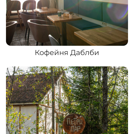
Кофейня Даблби